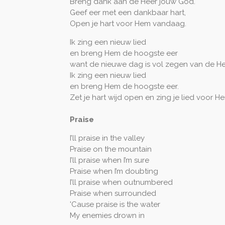
Breng dank aan de Heer jouw God.
Geef eer met een dankbaar hart,
Open je hart voor Hem vandaag.
Ik zing een nieuw lied
en breng Hem de hoogste eer
want de nieuwe dag is vol zegen van de He
Ik zing een nieuw lied
en breng Hem de hoogste eer.
Zet je hart wijd open en zing je lied voor H
Praise
I’ll praise in the valley
Praise on the mountain
I’ll praise when I’m sure
Praise when I’m doubting
I’ll praise when outnumbered
Praise when surrounded
'Cause praise is the water
My enemies drown in