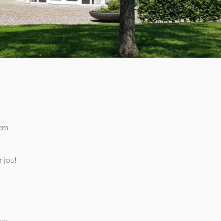
em.
 jou!