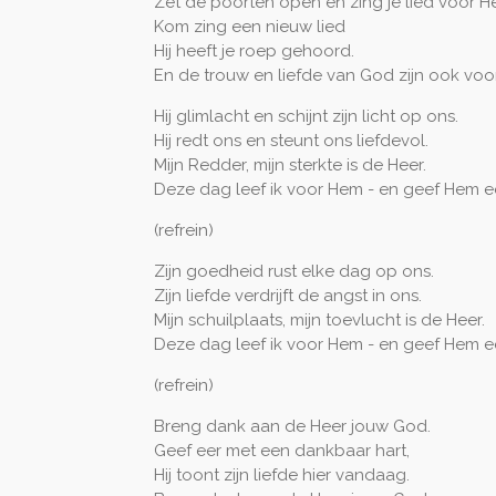
Zet de poorten open en zing je lied voor H
Kom zing een nieuw lied
Hij heeft je roep gehoord.
En de trouw en liefde van God zijn ook voor
Hij glimlacht en schijnt zijn licht op ons.
Hij redt ons en steunt ons liefdevol.
Mijn Redder, mijn sterkte is de Heer.
Deze dag leef ik voor Hem - en geef Hem e
(refrein)
Zijn goedheid rust elke dag op ons.
Zijn liefde verdrijft de angst in ons.
Mijn schuilplaats, mijn toevlucht is de Heer.
Deze dag leef ik voor Hem - en geef Hem e
(refrein)
Breng dank aan de Heer jouw God.
Geef eer met een dankbaar hart,
Hij toont zijn liefde hier vandaag.