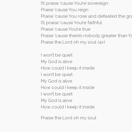
I’ll praise 'cause You’re sovereign
Praise 'cause You reign
Praise 'cause You rose and defeated the gr
I’ll praise 'cause You’re faithful
Praise 'cause You’re true
Praise 'cause there’s nobody greater than Y
Praise the Lord oh my soul (4x)
I won’t be quiet
My God is alive
How could I keep it inside
I won’t be quiet
My God is alive
How could I keep it inside
I won’t be quiet
My God is alive
How could I keep it inside
Praise the Lord oh my soul