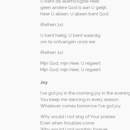
U bent de allerhoogste Heer,
geen andere God is aan U gelijk.
Heer U alleen, U alleen bent God.
(Refrein 2x)
U bent heilig, U bent waardig
om te ontvangen onze eer.
(Refrein 2x)
Mijn God, mijn Heer, U regeert.
Mijn God, mijn Heer, U regeert.
Joy
I've got joy in the morning joy in the evenin
You keep me dancing in every season
Whatever comes tomorrow I've got joy
Why would I not sing of Your praises
Even when troubles come
Why would I not worship forever