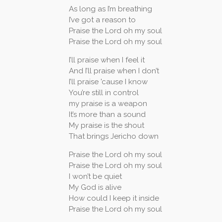
As long as I’m breathing
I’ve got a reason to
Praise the Lord oh my soul
Praise the Lord oh my soul
I’ll praise when I feel it
And I’ll praise when I don’t
I’ll praise 'cause I know
You’re still in control
my praise is a weapon
It’s more than a sound
My praise is the shout
That brings Jericho down
Praise the Lord oh my soul
Praise the Lord oh my soul
I won’t be quiet
My God is alive
How could I keep it inside
Praise the Lord oh my soul