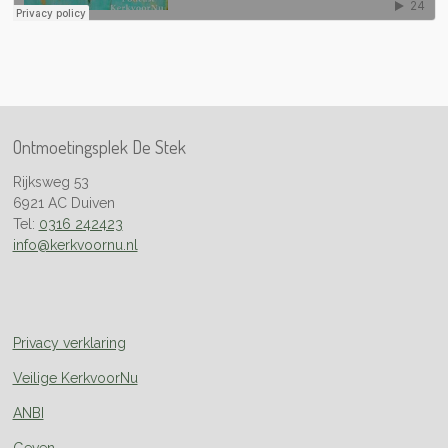
s
Ontmoetingsplek De Stek
Rijksweg 53
6921 AC Duiven
Tel:
0316 242423
info@kerkvoornu.nl
Privacy verklaring
Veilige KerkvoorNu
ANBI
Geven