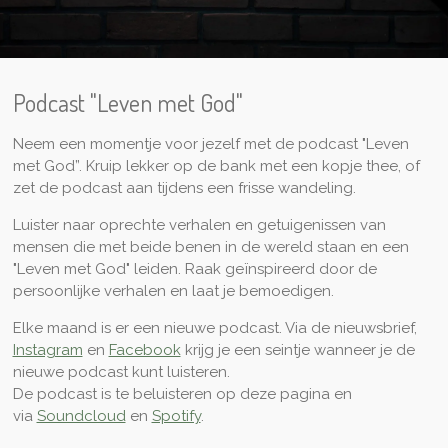
Podcast "Leven met God"
Neem een momentje voor jezelf met de podcast "Leven
met God”. Kruip lekker op de bank met een kopje thee, of
zet de podcast aan tijdens een frisse wandeling.
Luister naar oprechte verhalen en getuigenissen van
mensen die met beide benen in de wereld staan en een
"Leven met God" leiden. Raak geïnspireerd door de
persoonlijke verhalen en laat je bemoedigen.
Elke maand is er een nieuwe podcast. Via de nieuwsbrief,
Instagram
en
Facebook
krijg je een seintje wanneer je de
nieuwe podcast kunt luisteren.
De podcast is te beluisteren op deze pagina en
via
Soundcloud
en
Spotify
.