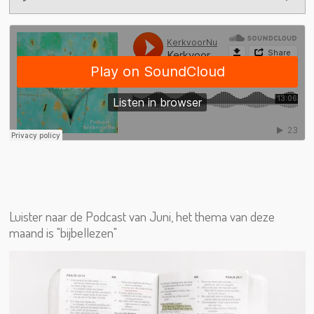
P
M
S
l
u
e
a
t
t
y
e
t
i
n
g
s
Luister naar de Podcast van Juni, het thema van deze
maand is "bijbellezen"